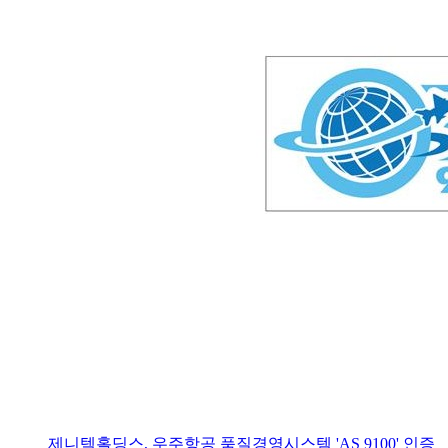
제니텍홀딩스, 우주항공 품질경영시스템 'AS 9100' 인증